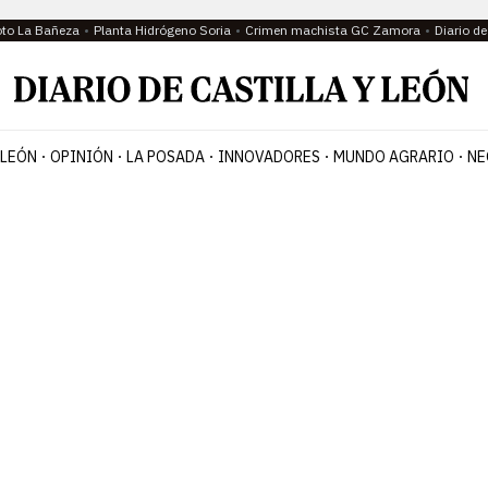
oto La Bañeza
Planta Hidrógeno Soria
Crimen machista GC Zamora
Diario d
 LEÓN
OPINIÓN
LA POSADA
INNOVADORES
MUNDO AGRARIO
NE