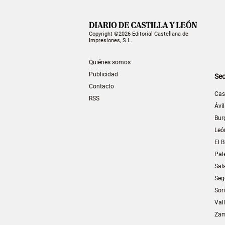
Copyright ©2026 Editorial Castellana de
Impresiones, S.L.
Quiénes somos
Publicidad
Sec
Contacto
Cas
RSS
Ávi
Bur
Leó
El B
Pal
Sal
Seg
Sor
Val
Za