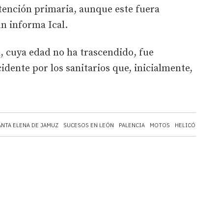
tención primaria, aunque este fuera
n informa Ical.
a, cuya edad no ha trascendido, fue
idente por los sanitarios que, inicialmente,
ANTA ELENA DE JAMUZ
SUCESOS EN LEÓN
PALENCIA
MOTOS
HELICÓPTERO