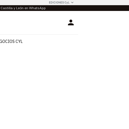
EDICIONES CyL
e Castilla y León en WhatsApp
Login
GOCIOS CYL