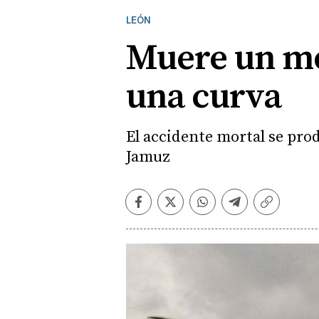
LEÓN
Muere un mot
una curva
El accidente mortal se prod
Jamuz
Facebook
Twitter
Whatsapp
Telegram
Copiar
enlace