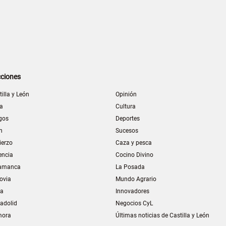
ciones
tilla y León
Opinión
la
Cultura
gos
Deportes
n
Sucesos
ierzo
Caza y pesca
encia
Cocino Divino
amanca
La Posada
ovia
Mundo Agrario
ia
Innovadores
ladolid
Negocios CyL
mora
Últimas noticias de Castilla y León