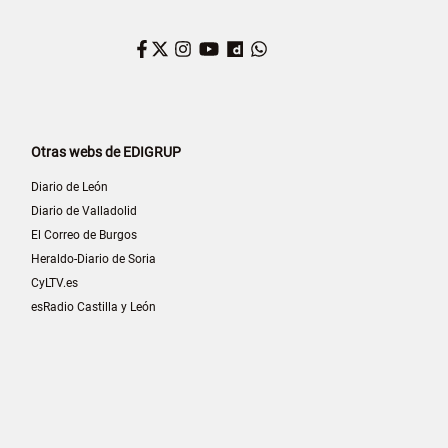
Facebook
Twitter
Instagram
YouTube
Dailymotion
WhatsApp
Otras webs de EDIGRUP
Diario de León
Diario de Valladolid
El Correo de Burgos
Heraldo-Diario de Soria
CyLTV.es
esRadio Castilla y León