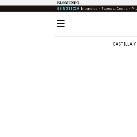
ES NOTICIA
Incendios
Especial Cecilia
Pil
Menú
CASTILLA Y