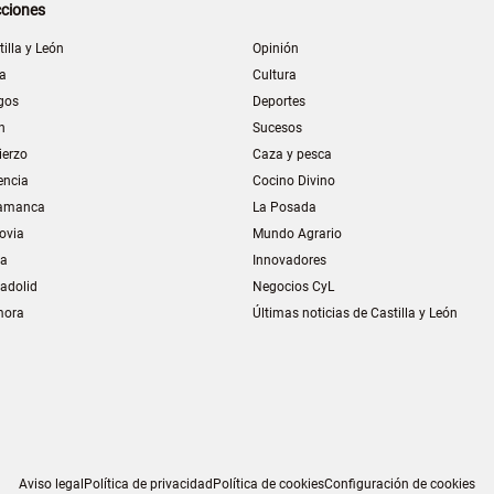
ciones
tilla y León
Opinión
la
Cultura
gos
Deportes
n
Sucesos
ierzo
Caza y pesca
encia
Cocino Divino
amanca
La Posada
ovia
Mundo Agrario
ia
Innovadores
ladolid
Negocios CyL
mora
Últimas noticias de Castilla y León
Aviso legal
Política de privacidad
Política de cookies
Configuración de cookies