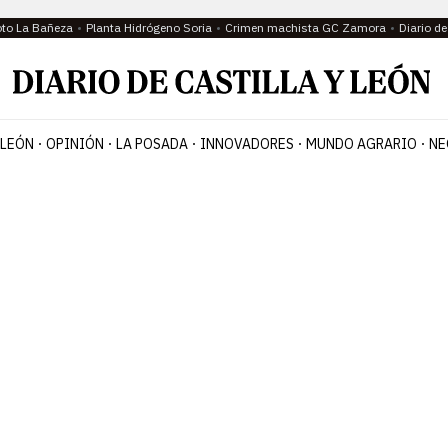
oto La Bañeza
Planta Hidrógeno Soria
Crimen machista GC Zamora
Diario d
 LEÓN
OPINIÓN
LA POSADA
INNOVADORES
MUNDO AGRARIO
NE