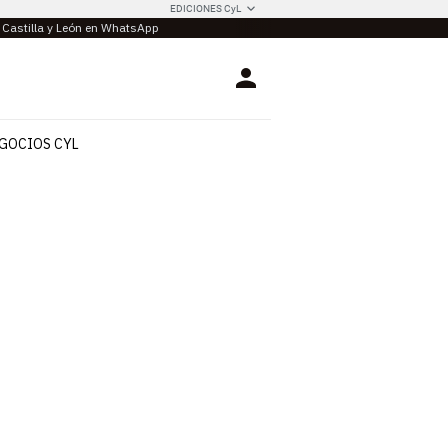
EDICIONES CyL
e Castilla y León en WhatsApp
Login
GOCIOS CYL