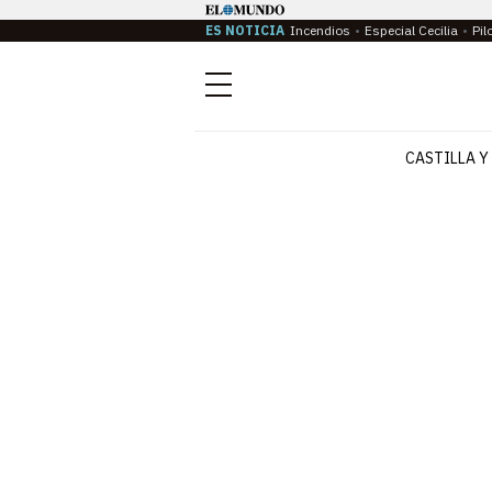
ES NOTICIA
Incendios
Especial Cecilia
Pil
Menú
CASTILLA Y