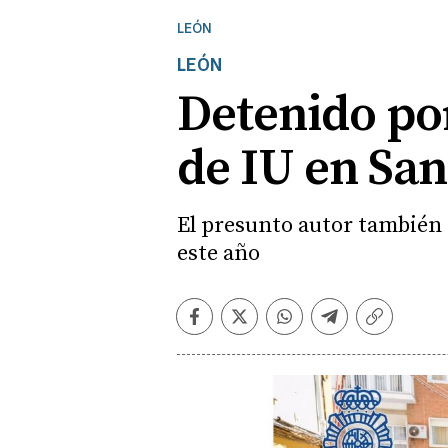
LEÓN
LEÓN
Detenido por
de IU en Sa
El presunto autor también 
este año
Facebook
Twitter
Whatsapp
Telegram
Copiar
enlace