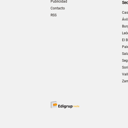
Publicidad
Sec
Contacto
Cas
RSS
Ávi
Bur
Leó
El B
Pal
Sal
Seg
Sor
Val
Za