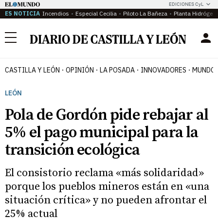
EDICIONES CyL
ES NOTICIA
Incendios
Especial Cecilia
Piloto La Bañeza
Planta Hidrógen
Menú
CASTILLA Y LEÓN
OPINIÓN
LA POSADA
INNOVADORES
MUNDO 
LEÓN
Pola de Gordón pide rebajar al
5% el pago municipal para la
transición ecológica
El consistorio reclama «más solidaridad»
porque los pueblos mineros están en «una
situación crítica» y no pueden afrontar el
25% actual