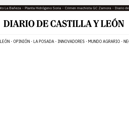
oto La Bañeza
Planta Hidrógeno Soria
Crimen machista GC Zamora
Diario d
 LEÓN
OPINIÓN
LA POSADA
INNOVADORES
MUNDO AGRARIO
NE