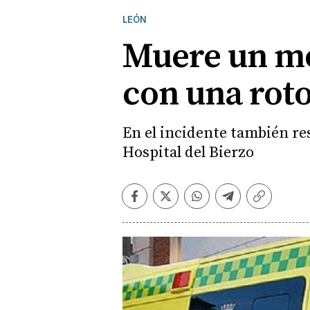
LEÓN
Muere un mot
con una rot
En el incidente también re
Hospital del Bierzo
Facebook
Twitter
Whatsapp
Telegram
Copiar
enlace