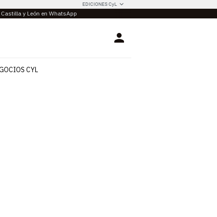
EDICIONES CyL
e Castilla y León en WhatsApp
Login
GOCIOS CYL