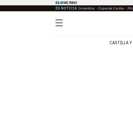
ES NOTICIA
Incendios
Especial Cecilia
Pil
Menú
CASTILLA Y