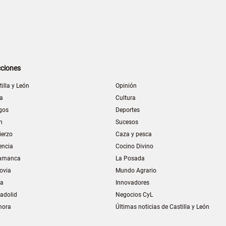
ciones
tilla y León
Opinión
la
Cultura
gos
Deportes
n
Sucesos
ierzo
Caza y pesca
encia
Cocino Divino
amanca
La Posada
ovia
Mundo Agrario
ia
Innovadores
ladolid
Negocios CyL
mora
Últimas noticias de Castilla y León