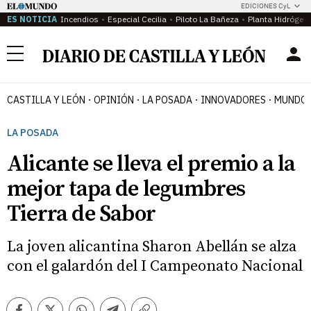
EDICIONES CyL
ES NOTICIA
Incendios
Especial Cecilia
Piloto La Bañeza
Planta Hidrógen
Menú
CASTILLA Y LEÓN
OPINIÓN
LA POSADA
INNOVADORES
MUNDO 
LA POSADA
Alicante se lleva el premio a la
mejor tapa de legumbres
Tierra de Sabor
La joven alicantina Sharon Abellán se alza
con el galardón del I Campeonato Nacional