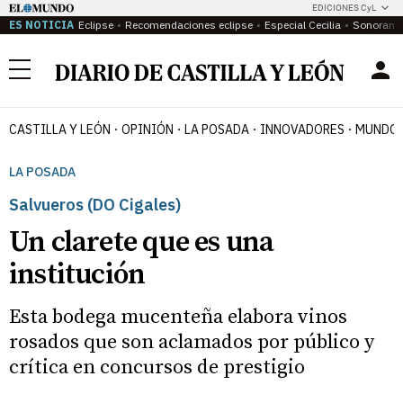
EDICIONES CyL
ES NOTICIA
Eclipse
Recomendaciones eclipse
Especial Cecilia
Sonoram
Menú
CASTILLA Y LEÓN
OPINIÓN
LA POSADA
INNOVADORES
MUNDO 
LA POSADA
Salvueros (DO Cigales)
Un clarete que es una
institución
Esta bodega mucenteña elabora vinos
rosados que son aclamados por público y
crítica en concursos de prestigio