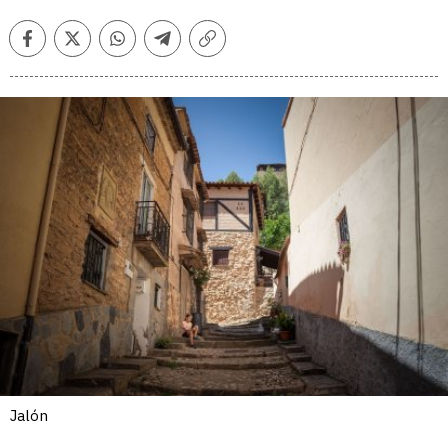
Facebook
Twitter
Whatsapp
Telegram
Copiar
enlace
Jalón