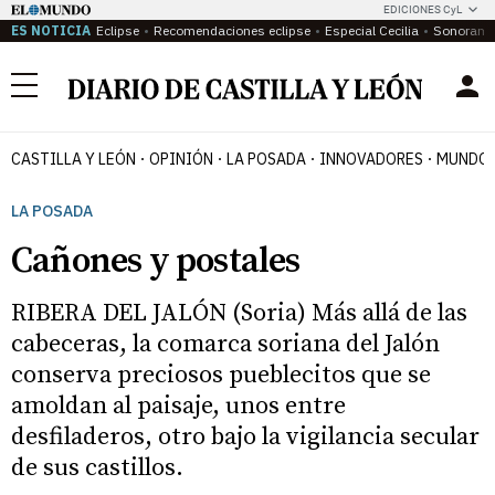
EDICIONES CyL
ES NOTICIA
Eclipse
Recomendaciones eclipse
Especial Cecilia
Sonoram
Menú
CASTILLA Y LEÓN
OPINIÓN
LA POSADA
INNOVADORES
MUNDO 
LA POSADA
Cañones y postales
RIBERA DEL JALÓN (Soria) Más allá de las
cabeceras, la comarca soriana del Jalón
conserva preciosos pueblecitos que se
amoldan al paisaje, unos entre
desfiladeros, otro bajo la vigilancia secular
de sus castillos.