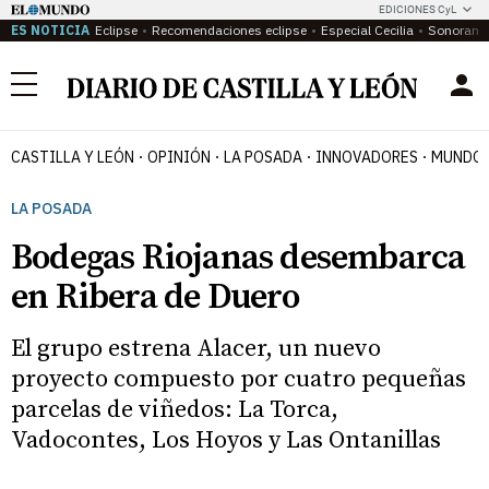
EDICIONES CyL
ES NOTICIA
Eclipse
Recomendaciones eclipse
Especial Cecilia
Sonoram
Menú
CASTILLA Y LEÓN
OPINIÓN
LA POSADA
INNOVADORES
MUNDO 
LA POSADA
Bodegas Riojanas desembarca
en Ribera de Duero
El grupo estrena Alacer, un nuevo
proyecto compuesto por cuatro pequeñas
parcelas de viñedos: La Torca,
Vadocontes, Los Hoyos y Las Ontanillas