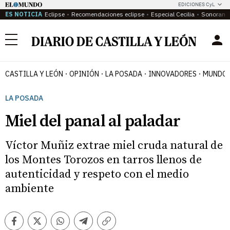
EDICIONES CyL
ES NOTICIA
Eclipse
Recomendaciones eclipse
Especial Cecilia
Sonoram
Menú
CASTILLA Y LEÓN
OPINIÓN
LA POSADA
INNOVADORES
MUNDO 
LA POSADA
Miel del panal al paladar
Víctor Muñiz extrae miel cruda natural de
los Montes Torozos en tarros llenos de
autenticidad y respeto con el medio
ambiente
Facebook
Twitter
Whatsapp
Telegram
Copiar