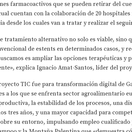
lones farmacoactivos que se pueden retirar del cu
 cual cuentan con la colaboración de 20 hospitales
ia desde los cuales van a tratar y realizar el segu
 tratamiento alternativo no solo es viable, sino 
nvencional de estents en determinados casos, y re
 buscamos es ampliar las opciones terapéuticas y p
te», explica Ignacio Amat-Santos, líder del proy
royecto TIC fue para transformación digital de Ga
les a los que se enfrenta sector agroalimentario e
 productiva, la estabilidad de los procesos, una d
mos tres años, y una mayor capacidad para compet
obre su entorno, impulsando empleo cualificado y
ampoo y la Montaña Palentina que «demuestra có