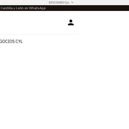
EDICIONES CyL
e Castilla y León en WhatsApp
Login
GOCIOS CYL