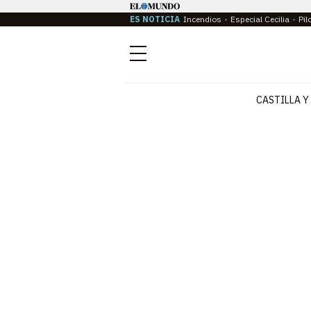
ES NOTICIA
Incendios
Especial Cecilia
Pil
Menú
CASTILLA Y