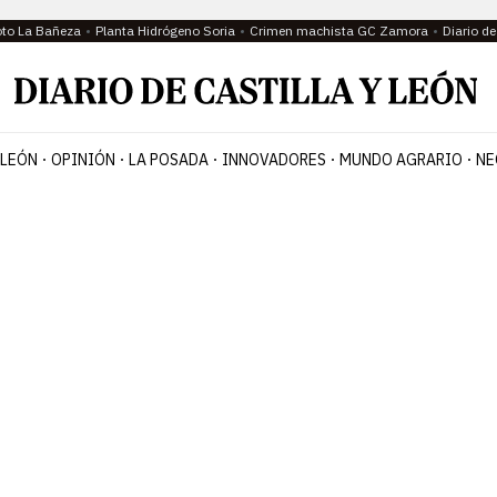
oto La Bañeza
Planta Hidrógeno Soria
Crimen machista GC Zamora
Diario d
 LEÓN
OPINIÓN
LA POSADA
INNOVADORES
MUNDO AGRARIO
NE