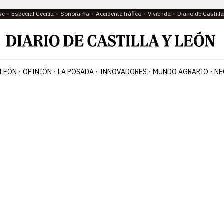
se
Especial Cecilia
Sonorama
Accidente tráfico
Vivienda
Diario de Castil
 LEÓN
OPINIÓN
LA POSADA
INNOVADORES
MUNDO AGRARIO
NE