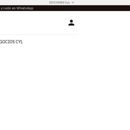
EDICIONES CyL
la y León en WhatsApp
Login
GOCIOS CYL