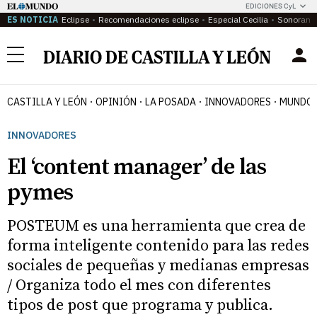
EDICIONES CyL
ES NOTICIA
Eclipse
Recomendaciones eclipse
Especial Cecilia
Sonoram
Menú
CASTILLA Y LEÓN
OPINIÓN
LA POSADA
INNOVADORES
MUNDO 
INNOVADORES
El ‘content manager’ de las
pymes
POSTEUM es una herramienta que crea de
forma inteligente contenido para las redes
sociales de pequeñas y medianas empresas
/ Organiza todo el mes con diferentes
tipos de post que programa y publica.