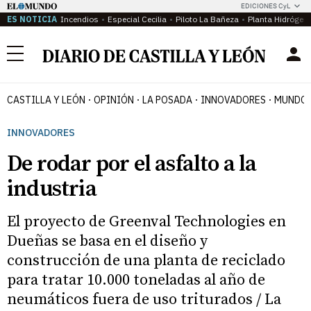
EDICIONES CyL
ES NOTICIA
Incendios
Especial Cecilia
Piloto La Bañeza
Planta Hidrógen
Menú
CASTILLA Y LEÓN
OPINIÓN
LA POSADA
INNOVADORES
MUNDO 
INNOVADORES
De rodar por el asfalto a la
industria
El proyecto de Greenval Technologies en
Dueñas se basa en el diseño y
construcción de una planta de reciclado
para tratar 10.000 toneladas al año de
neumáticos fuera de uso triturados / La