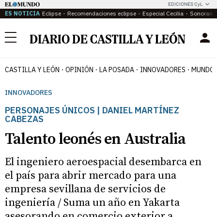
EDICIONES CyL
ES NOTICIA
Eclipse
Recomendaciones eclipse
Especial Cecilia
Sonoram
Menú
CASTILLA Y LEÓN
OPINIÓN
LA POSADA
INNOVADORES
MUNDO 
INNOVADORES
PERSONAJES ÚNICOS | DANIEL MARTÍNEZ
CABEZAS
Talento leonés en Australia
El ingeniero aeroespacial desembarca en
el país para abrir mercado para una
empresa sevillana de servicios de
ingeniería / Suma un año en Yakarta
asesorando en comercio exterior a