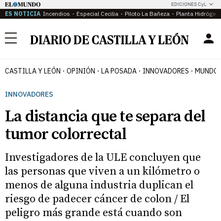
EDICIONES CyL
ES NOTICIA
Incendios
Especial Cecilia
Piloto La Bañeza
Planta Hidrógen
Menú
CASTILLA Y LEÓN
OPINIÓN
LA POSADA
INNOVADORES
MUNDO 
INNOVADORES
La distancia que te separa del
tumor colorrectal
Investigadores de la ULE concluyen que
las personas que viven a un kilómetro o
menos de alguna industria duplican el
riesgo de padecer cáncer de colon / El
peligro más grande está cuando son