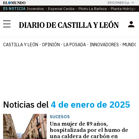
EDICIONES CyL
ES NOTICIA
Incendios
Especial Cecilia
Piloto La Bañeza
Planta Hidrógen
Menú
CASTILLA Y LEÓN
OPINIÓN
LA POSADA
INNOVADORES
MUNDO 
Noticias del
4 de enero de 2025
SUCESOS
Una mujer de 89 años,
hospitalizada por el humo de
una caldera de carbón en