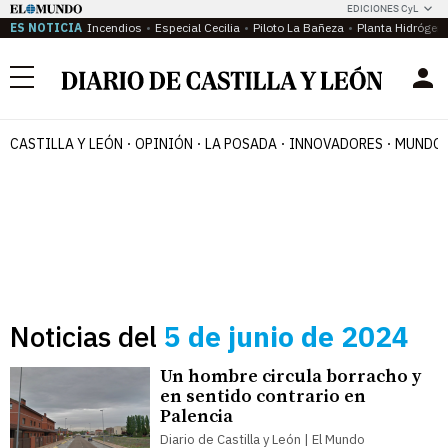
EDICIONES CyL
ES NOTICIA
Incendios
Especial Cecilia
Piloto La Bañeza
Planta Hidrógen
Menú
CASTILLA Y LEÓN
OPINIÓN
LA POSADA
INNOVADORES
MUNDO 
Noticias del
5 de junio de 2024
Un hombre circula borracho y
en sentido contrario en
Palencia
Diario de Castilla y León | El Mundo