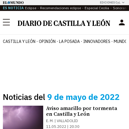
EDICIONES CyL
ES NOTICIA
Eclipse
Recomendaciones eclipse
Especial Cecilia
Sonoram
Menú
CASTILLA Y LEÓN
OPINIÓN
LA POSADA
INNOVADORES
MUNDO 
Noticias del
9 de mayo de 2022
Aviso amarillo por tormenta
en Castilla y León
E. M. | VALLADOLID
11.05.2022 | 20:30