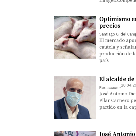
Image&Competit
Optimismo en 
precios
Santiago G. del Ca
El mercado apun
cautela y señal
producción de la
país
El alcalde d
28.04.2
Redacción
José Antonio Die
Pilar Carnero per
partido en la ca
José Antonio 