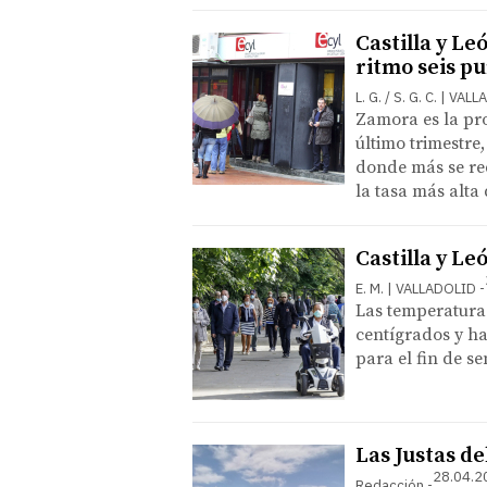
Castilla y Le
ritmo seis p
L. G. / S. G. C. | VA
Zamora es la pr
último trimestre
donde más se red
la tasa más alt
Castilla y Le
E. M. | VALLADOLID
Las temperatura
centígrados y ha
para el fin de 
Las Justas d
28.04.2
Redacción