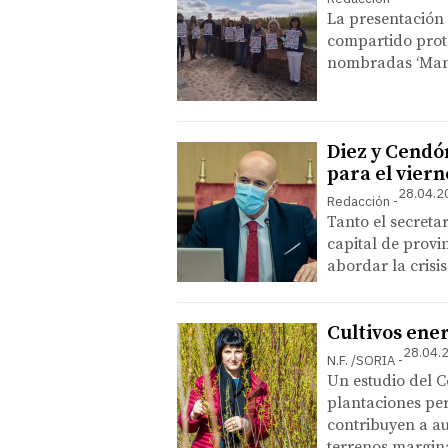
La presentación 
compartido prot
nombradas ‘Mant
Diez y Cendó
para el viern
28.04.2
Redacción
Tanto el secreta
capital de prov
abordar la crisis
Cultivos ene
28.04.
N.F. /SORIA
Un estudio del C
plantaciones per
contribuyen a au
terrenos margin