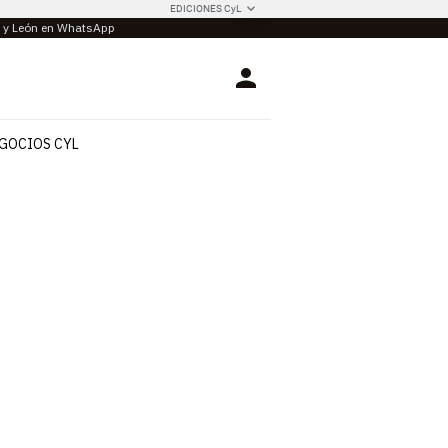
EDICIONES CyL
la y León en WhatsApp
Login
GOCIOS CYL