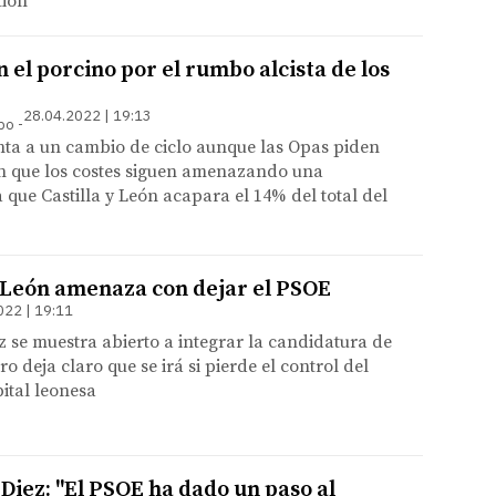
ion
el porcino por el rumbo alcista de los
28.04.2022 | 19:13
mpo
ta a un cambio de ciclo aunque las Opas piden
an que los costes siguen amenazando una
 que Castilla y León acapara el 14% del total del
e León amenaza con dejar el PSOE
022 | 19:11
z se muestra abierto a integrar la candidatura de
o deja claro que se irá si pierde el control del
pital leonesa
Diez: "El PSOE ha dado un paso al