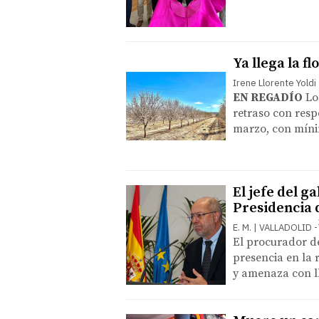
Ya llega la f
Irene Llorente Yoldi
EN REGADÍO
Lo
retraso con resp
marzo, con míni
El jefe del g
Presidencia d
E. M. | VALLADOLID
El procurador d
presencia en la 
y amenaza con ll