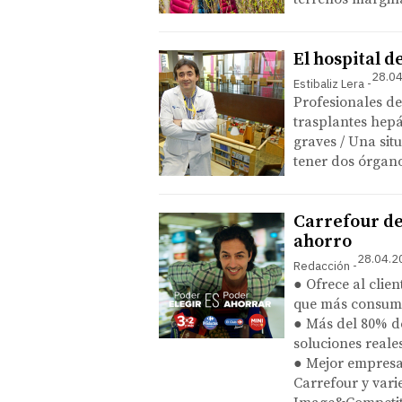
El hospital d
28.04
Estibaliz Lera
Profesionales de
trasplantes hepá
graves / Una sit
tener dos órgano
Carrefour de
ahorro
28.04.2
Redacción
● Ofrece al clie
que más consum
● Más del 80% de
soluciones reale
● Mejor empresa
Carrefour y vari