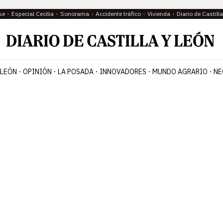
se
Especial Cecilia
Sonorama
Accidente tráfico
Vivienda
Diario de Castil
 LEÓN
OPINIÓN
LA POSADA
INNOVADORES
MUNDO AGRARIO
NE