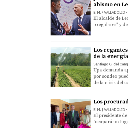
abismo en Le
E. M. / VALLADOLID
El alcalde de Leó
irregulares" y d
Los regantes
de la energí
Santiago G. del Ca
Upa demanda apo
por sondeo pued
de la crisis del
Los procurad
E. M. | VALLADOLID
El presidente de
"ocupará un luga