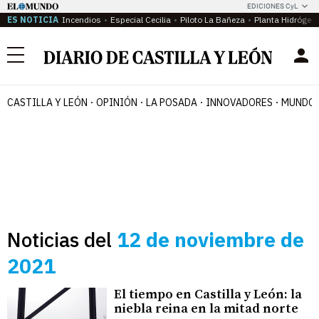
EDICIONES CyL
ES NOTICIA
Incendios
Especial Cecilia
Piloto La Bañeza
Planta Hidrógen
Menú
CASTILLA Y LEÓN
OPINIÓN
LA POSADA
INNOVADORES
MUNDO 
Noticias del
12 de noviembre de
2021
El tiempo en Castilla y León: la
niebla reina en la mitad norte