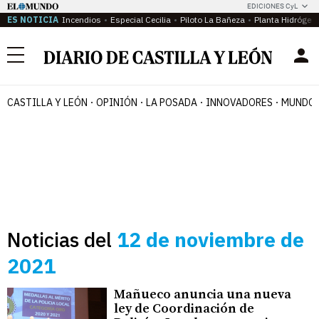
EDICIONES CyL
ES NOTICIA
Incendios
Especial Cecilia
Piloto La Bañeza
Planta Hidrógen
Menú
CASTILLA Y LEÓN
OPINIÓN
LA POSADA
INNOVADORES
MUNDO 
Noticias del
12 de noviembre de
2021
Mañueco anuncia una nueva
ley de Coordinación de