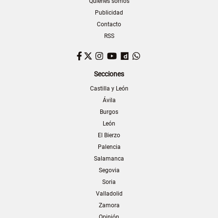
Quiénes somos
Publicidad
Contacto
RSS
Facebook
Twitter
Instagram
YouTube
Dailymotion
WhatsApp
Secciones
Castilla y León
Ávila
Burgos
León
El Bierzo
Palencia
Salamanca
Segovia
Soria
Valladolid
Zamora
Opinión