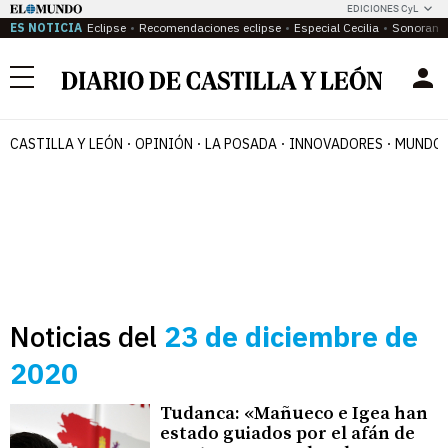
EDICIONES CyL
ES NOTICIA
Eclipse
Recomendaciones eclipse
Especial Cecilia
Sonoram
Menú
CASTILLA Y LEÓN
OPINIÓN
LA POSADA
INNOVADORES
MUNDO 
Noticias del
23 de diciembre de
2020
Tudanca: «Mañueco e Igea han
estado guiados por el afán de