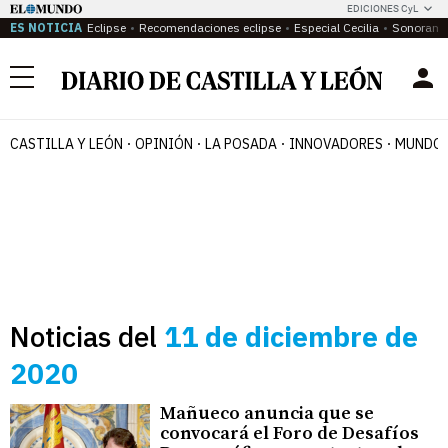
EDICIONES CyL
ES NOTICIA
Eclipse
Recomendaciones eclipse
Especial Cecilia
Sonoram
Menú
CASTILLA Y LEÓN
OPINIÓN
LA POSADA
INNOVADORES
MUNDO 
Noticias del
11 de diciembre de
2020
Mañueco anuncia que se
convocará el Foro de Desafíos