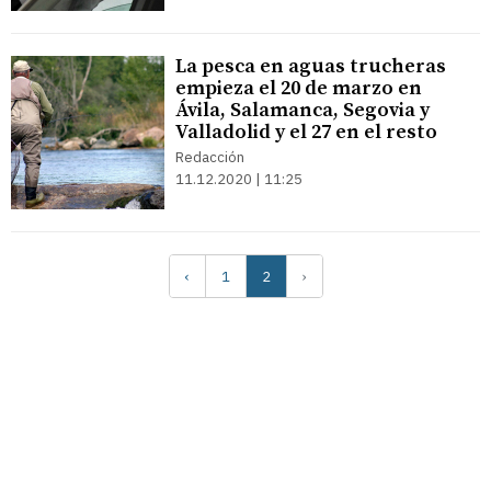
La pesca en aguas trucheras
empieza el 20 de marzo en
Ávila, Salamanca, Segovia y
Valladolid y el 27 en el resto
Redacción
11.12.2020 | 11:25
‹
1
2
›