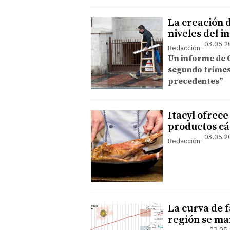
La creación d
niveles del in
03.05.2
Redacción
Un informe de 
segundo trimest
precedentes”
Itacyl ofrece
productos cá
03.05.2
Redacción
La curva de f
región se man
03.05.