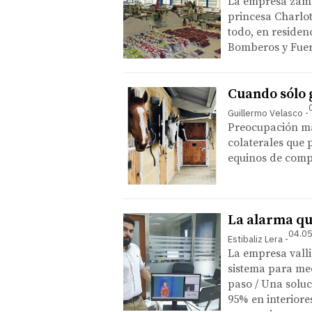
La empresa zamo
princesa Charlot
todo, en residen
Bomberos y Fuer
Cuando sólo g
Guillermo Velasco
Preocupación may
colaterales que 
equinos de compe
La alarma que
04.05
Estibaliz Lera
La empresa vall
sistema para me
paso / Una soluc
95% en interiore