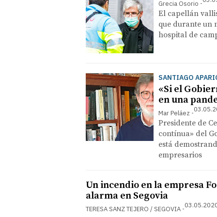
Grecia Osorio
El capellán valli
que durante un m
hospital de ca
SANTIAGO APARI
«Si el Gobie
en una pande
03.05.2
Mar Peláez
Presidente de Ce
contínua» del Gob
está demostrando
empresarios
Un incendio en la empresa Fos
alarma en Segovia
03.05.2020
TERESA SANZ TEJERO / SEGOVIA