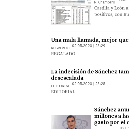
R. Chamorro
Castilla y León 
positivos, con B
Una mala llamada, mejor que
02.05.2020 | 23:29
REGALADO
REGALADO
La indecisión de Sánchez tamb
desescalada
02.05.2020 | 23:28
EDITORIAL
EDITORIAL
Sánchez anun
millones a l
gasto por el
02.0