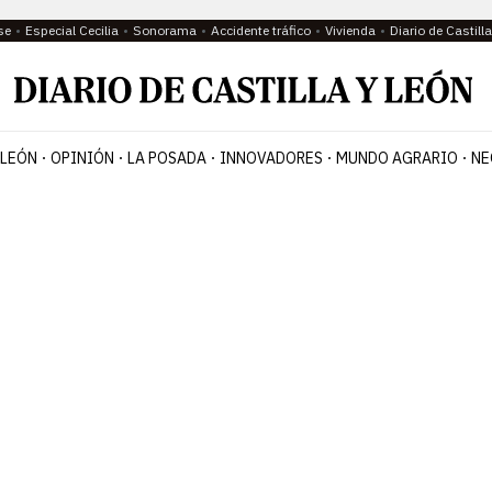
se
Especial Cecilia
Sonorama
Accidente tráfico
Vivienda
Diario de Castil
 LEÓN
OPINIÓN
LA POSADA
INNOVADORES
MUNDO AGRARIO
NE