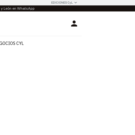
EDICIONES CyL
la y León en WhatsApp
Login
GOCIOS CYL