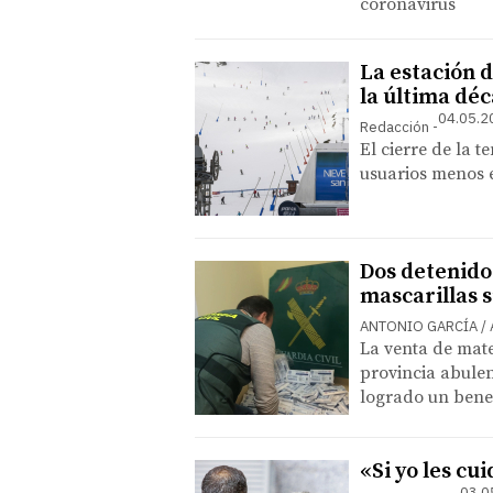
coronavirus
La estación 
la última dé
04.05.2
Redacción
El cierre de la 
usuarios menos e
Dos detenidos
mascarillas 
ANTONIO GARCÍA / 
La venta de mate
provincia abulen
logrado un benef
«Si yo les cu
03.0