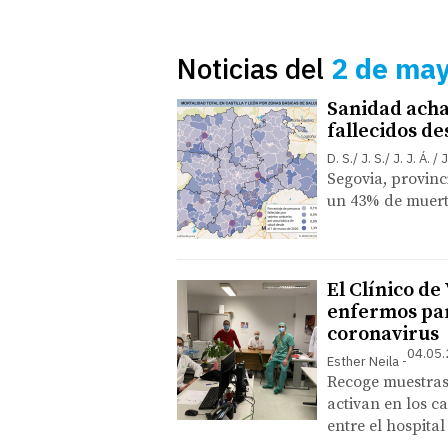
Noticias del
2 de ma
Sanidad achac
fallecidos d
D. S./ J. S./ J. J. Á
Segovia, provinc
un 43% de muert
El Clínico de
enfermos par
coronavirus
04.05.
Esther Neila
Recoge muestras 
activan en los ca
entre el hospita