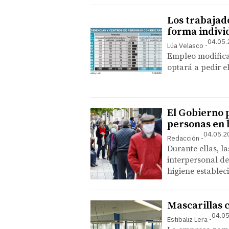
Los trabajad
forma indivi
04.05.
Lúa Velasco
Empleo modifica
optará a pedir e
El Gobierno 
personas en l
04.05.2
Redacción
Durante ellas, l
interpersonal d
higiene establec
Mascarillas c
04.05
Estibaliz Lera