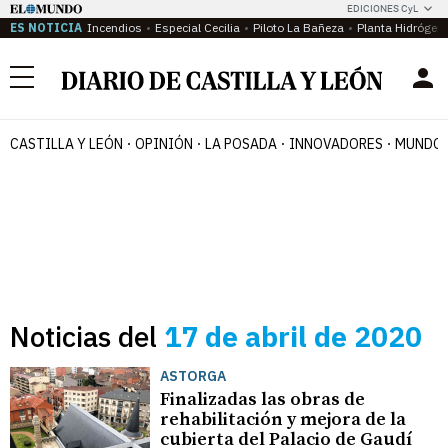
EDICIONES CyL
ES NOTICIA
Incendios
Especial Cecilia
Piloto La Bañeza
Planta Hidrógen
Menú
CASTILLA Y LEÓN
OPINIÓN
LA POSADA
INNOVADORES
MUNDO 
Noticias del
17 de abril de 2020
ASTORGA
Finalizadas las obras de
rehabilitación y mejora de la
cubierta del Palacio de Gaudí