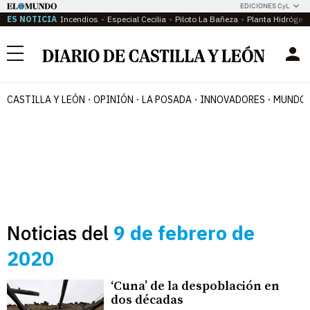
EDICIONES CyL
ES NOTICIA
Incendios
Especial Cecilia
Piloto La Bañeza
Planta Hidrógen
Menú
CASTILLA Y LEÓN
OPINIÓN
LA POSADA
INNOVADORES
MUNDO 
Noticias del
9 de febrero de
2020
‘Cuna’ de la despoblación en
dos décadas