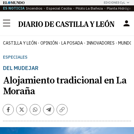
EDICIONES CyL
ES NOTICIA
Incendios
Especial Cecilia
Piloto La Bañeza
Planta Hidrógen
Menú
CASTILLA Y LEÓN
OPINIÓN
LA POSADA
INNOVADORES
MUNDO 
ESPECIALES
DEL MUDEJAR
Alojamiento tradicional en La
Moraña
Facebook
Twitter
Whatsapp
Telegram
Copiar
enlace