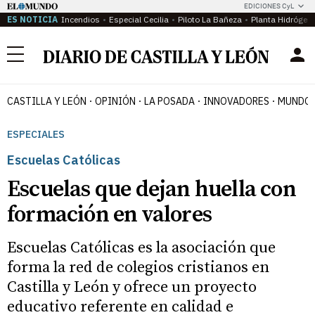
EDICIONES CyL
ES NOTICIA
Incendios
Especial Cecilia
Piloto La Bañeza
Planta Hidrógen
Menú
CASTILLA Y LEÓN
OPINIÓN
LA POSADA
INNOVADORES
MUNDO 
ESPECIALES
Escuelas Católicas
Escuelas que dejan huella con
formación en valores
Escuelas Católicas es la asociación que
forma la red de colegios cristianos en
Castilla y León y ofrece un proyecto
educativo referente en calidad e