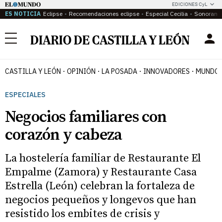
EDICIONES CyL
ES NOTICIA
Eclipse
Recomendaciones eclipse
Especial Cecilia
Sonoram
Menú
CASTILLA Y LEÓN
OPINIÓN
LA POSADA
INNOVADORES
MUNDO 
ESPECIALES
Negocios familiares con
corazón y cabeza
La hostelería familiar de Restaurante El
Empalme (Zamora) y Restaurante Casa
Estrella (León) celebran la fortaleza de
negocios pequeños y longevos que han
resistido los embites de crisis y