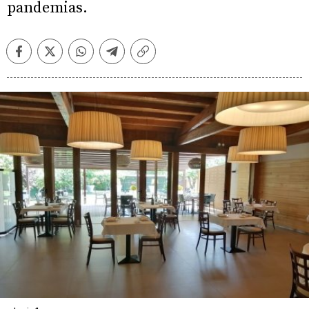
pandemias.
Facebook
Twitter
Whatsapp
Telegram
Copiar
enlace