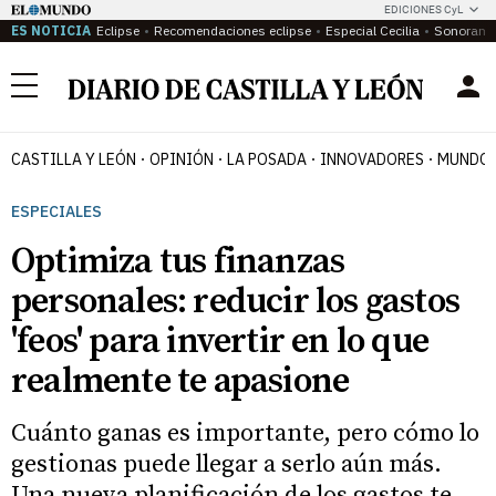
EDICIONES CyL
ES NOTICIA
Eclipse
Recomendaciones eclipse
Especial Cecilia
Sonoram
Menú
CASTILLA Y LEÓN
OPINIÓN
LA POSADA
INNOVADORES
MUNDO 
ESPECIALES
Optimiza tus finanzas
personales: reducir los gastos
'feos' para invertir en lo que
realmente te apasione
Cuánto ganas es importante, pero cómo lo
gestionas puede llegar a serlo aún más.
Una nueva planificación de los gastos te