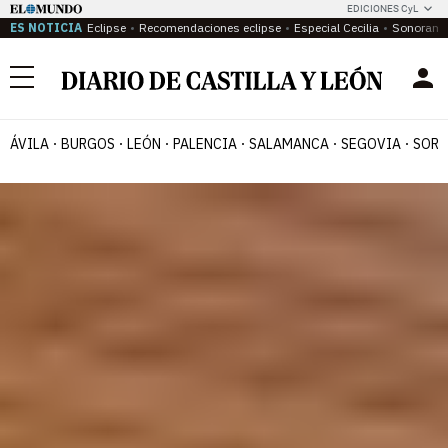
EDICIONES CyL
ES NOTICIA
Eclipse
Recomendaciones eclipse
Especial Cecilia
Sonoram
Menú
ÁVILA
BURGOS
LEÓN
PALENCIA
SALAMANCA
SEGOVIA
SORI