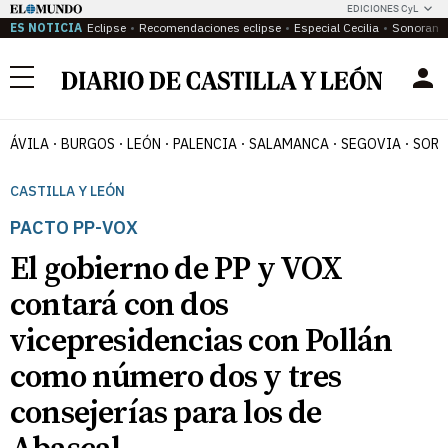
EDICIONES CyL
ES NOTICIA
Eclipse
Recomendaciones eclipse
Especial Cecilia
Sonoram
Menú
ÁVILA
BURGOS
LEÓN
PALENCIA
SALAMANCA
SEGOVIA
SORI
CASTILLA Y LEÓN
PACTO PP-VOX
El gobierno de PP y VOX
contará con dos
vicepresidencias con Pollán
como número dos y tres
consejerías para los de