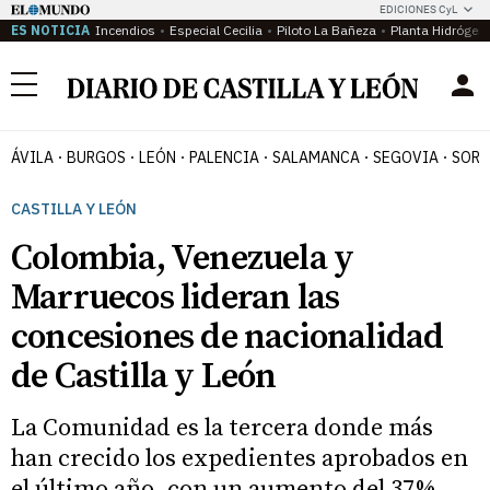
EDICIONES CyL
ES NOTICIA
Incendios
Especial Cecilia
Piloto La Bañeza
Planta Hidrógen
Menú
ÁVILA
BURGOS
LEÓN
PALENCIA
SALAMANCA
SEGOVIA
SORI
CASTILLA Y LEÓN
Colombia, Venezuela y
Marruecos lideran las
concesiones de nacionalidad
de Castilla y León
La Comunidad es la tercera donde más
han crecido los expedientes aprobados en
el último año, con un aumento del 37%