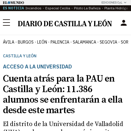
EDICIONES CyL
ES NOTICIA
Incendios
Especial Cecilia
Piloto La Bañeza
Planta Hidrógen
Menú
ÁVILA
BURGOS
LEÓN
PALENCIA
SALAMANCA
SEGOVIA
SORI
CASTILLA Y LEÓN
ACCESO A LA UNIVERSIDAD
Cuenta atrás para la PAU en
Castilla y León: 11.386
alumnos se enfrentarán a ella
desde este martes
El distrito de la Universidad de Valladolid