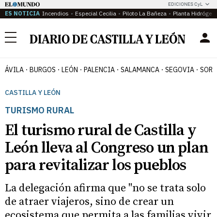
EDICIONES CyL
ES NOTICIA
Incendios
Especial Cecilia
Piloto La Bañeza
Planta Hidrógen
Menú
ÁVILA
BURGOS
LEÓN
PALENCIA
SALAMANCA
SEGOVIA
SORI
CASTILLA Y LEÓN
TURISMO RURAL
El turismo rural de Castilla y
León lleva al Congreso un plan
para revitalizar los pueblos
La delegación afirma que "no se trata solo
de atraer viajeros, sino de crear un
ecosistema que permita a las familias vivir