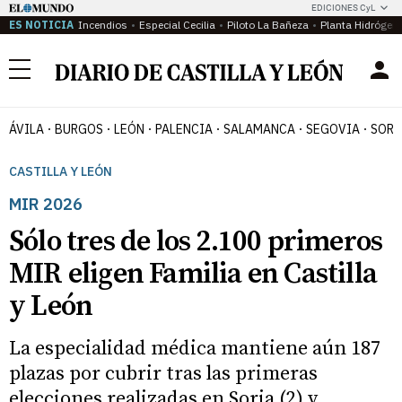
EDICIONES CyL
ES NOTICIA
Incendios
Especial Cecilia
Piloto La Bañeza
Planta Hidrógen
Menú
ÁVILA
BURGOS
LEÓN
PALENCIA
SALAMANCA
SEGOVIA
SORI
CASTILLA Y LEÓN
MIR 2026
Sólo tres de los 2.100 primeros
MIR eligen Familia en Castilla
y León
La especialidad médica mantiene aún 187
plazas por cubrir tras las primeras
elecciones realizadas en Soria (2) y