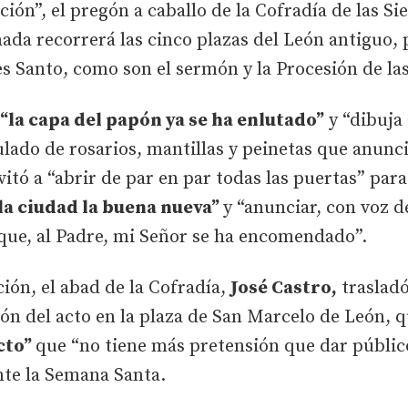
n”, el pregón a caballo de la Cofradía de las Sie
rnada recorrerá las cinco plazas del León antiguo,
es Santo, como son el sermón y la Procesión de las
“la capa del papón ya se ha enlutado”
y “dibuja
ulado de rosarios, mantillas y peinetas que anun
nvitó a “abrir de par en par todas las puertas” par
 la ciudad la buena nueva”
y “anunciar, con voz 
 que, al Padre, mi Señor se ha encomendado”.
ión, el abad de la Cofradía,
José Castro,
trasladó
ón del acto en la plaza de San Marcelo de León, q
cto”
que “no tiene más pretensión que dar público
nte la Semana Santa.