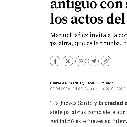
antiguo con 
los actos de
Manuel Jáñez invita a la c
palabra, que es la prueba,
Facebook
Twitter
Whatsapp
Telegram
Copiar
enlace
Diario de Castilla y León | El Mundo
02.04.2026 | 14:07
Actualizado:
02.04.2026 
“Es Jueves Santo y
la ciudad 
siete palabras como siete au
Así inició este jueves su inte