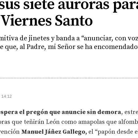
sus siete auroras pa
l Viernes Santo
omitiva de jinetes y banda a “anunciar, con v
 de que, al Padre, mi Señor se ha encomendado
| 14:12
espera el pregón que anuncie sin demora
, est
roras que teñirán León como amapolas que alfombr
rvención
Manuel Jáñez Gallego,
el “papón desde e