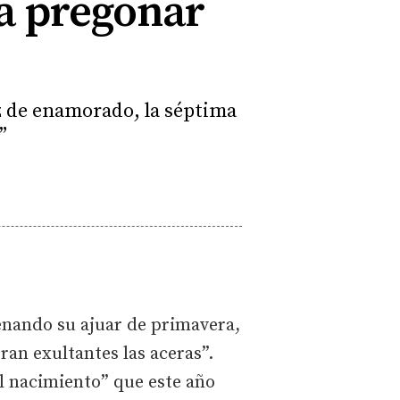
ra pregonar
oz de enamorado, la séptima
”
renando su ajuar de primavera,
an exultantes las aceras”.
l nacimiento” que este año