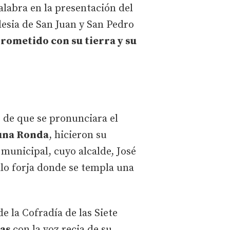
alabra en la presentación del
glesia de San Juan y San Pedro
rometido con su tierra y su
 de que se pronunciara el
 una Ronda
, hicieron su
municipal, cuyo alcalde, José
llo forja donde se templa una
 la Cofradía de las Siete
zas
con la voz recia de su