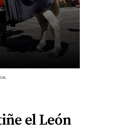
ICAL
tiñe el León