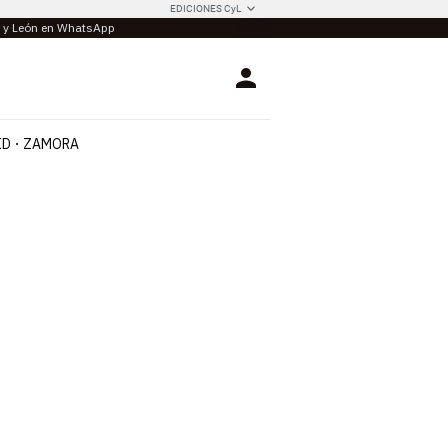
EDICIONES CyL
la y León en WhatsApp
Login
ID
ZAMORA