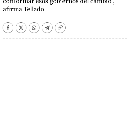
conformar esos gobiernos del cambio",
afirma Tellado
Facebook
Twitter
Whatsapp
Telegram
Copiar
enlace