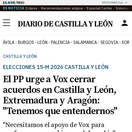
EDICIONES CyL
ES NOTICIA
Eclipse
Recomendaciones eclipse
Especial Cecilia
Sonoram
Menú
ÁVILA
BURGOS
LEÓN
PALENCIA
SALAMANCA
SEGOVIA
SORI
CASTILLA Y LEÓN
ELECCIONES 15-M 2026 CASTILLA Y LEÓN
El PP urge a Vox cerrar
acuerdos en Castilla y León,
Extremadura y Aragón:
"Tenemos que entendernos"
"Necesitamos el apoyo de Vox para