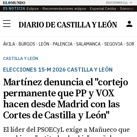
EDICIONES CyL
ES NOTICIA
Eclipse
Recomendaciones eclipse
Especial Cecilia
Sonoram
Menú
ÁVILA
BURGOS
LEÓN
PALENCIA
SALAMANCA
SEGOVIA
SORI
CASTILLA Y LEÓN
ELECCIONES 15-M 2026 CASTILLA Y LEÓN
Martínez denuncia el "cortejo
permanente que PP y VOX
hacen desde Madrid con las
Cortes de Castilla y León"
El líder del PSOECyL exige a Mañueco que