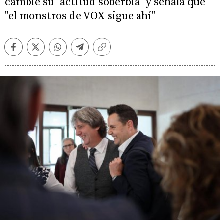
cambie su "actitud soberbia" y señala que
"el monstros de VOX sigue ahí"
Facebook
Twitter
Whatsapp
Telegram
Copiar
enlace