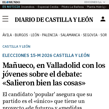
EDICIONES CyL
ES NOTICIA
Incendios
Especial Cecilia
Piloto La Bañeza
Planta Hidrógen
Menú
ÁVILA
BURGOS
LEÓN
PALENCIA
SALAMANCA
SEGOVIA
SORI
CASTILLA Y LEÓN
ELECCIONES 15-M 2026 CASTILLA Y LEÓN
Mañueco, en Valladolid con los
jóvenes sobre el debate:
«Salieron bien las cosas»
El candidato 'popular' asegura que su
partido es el «único» que tiene un
proyecto «de futuro» y «medidas