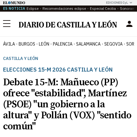
EDICIONES CyL
ES NOTICIA
Eclipse
Recomendaciones eclipse
Especial Cecilia
Sonoram
Menú
ÁVILA
BURGOS
LEÓN
PALENCIA
SALAMANCA
SEGOVIA
SORI
CASTILLA Y LEÓN
ELECCIONES 15-M 2026 CASTILLA Y LEÓN
Debate 15-M: Mañueco (PP)
ofrece "estabilidad", Martínez
(PSOE) "un gobierno a la
altura" y Pollán (VOX) "sentido
común"