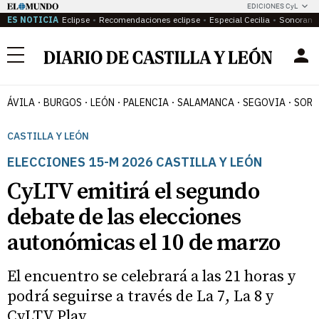
EDICIONES CyL
ES NOTICIA
Eclipse
Recomendaciones eclipse
Especial Cecilia
Sonoram
Menú
ÁVILA
BURGOS
LEÓN
PALENCIA
SALAMANCA
SEGOVIA
SORI
CASTILLA Y LEÓN
ELECCIONES 15-M 2026 CASTILLA Y LEÓN
CyLTV emitirá el segundo
debate de las elecciones
autonómicas el 10 de marzo
El encuentro se celebrará a las 21 horas y
podrá seguirse a través de La 7, La 8 y
CyLTV Play