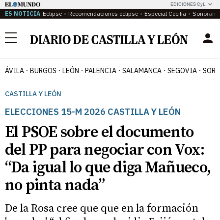
EDICIONES CyL
ES NOTICIA
Eclipse
Recomendaciones eclipse
Especial Cecilia
Sonoram
Menú
ÁVILA
BURGOS
LEÓN
PALENCIA
SALAMANCA
SEGOVIA
SORI
CASTILLA Y LEÓN
ELECCIONES 15-M 2026 CASTILLA Y LEÓN
El PSOE sobre el documento
del PP para negociar con Vox:
“Da igual lo que diga Mañueco,
no pinta nada”
De la Rosa cree que que en la formación