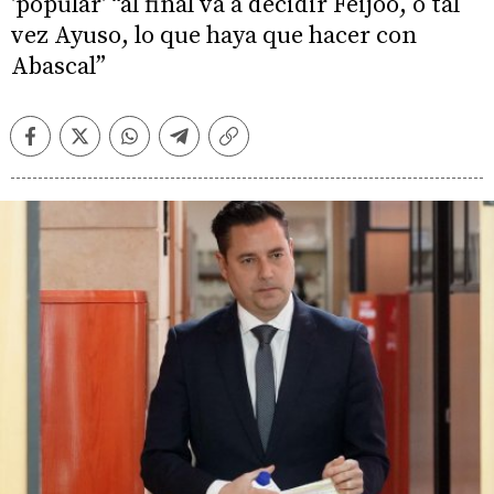
'popular' “al final va a decidir Feijóo, o tal
vez Ayuso, lo que haya que hacer con
Abascal”
Facebook
Twitter
Whatsapp
Telegram
Copiar
enlace