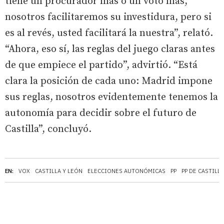
tiene un procurador más o un voto más,
nosotros facilitaremos su investidura, pero si
es al revés, usted facilitará la nuestra”, relató.
“Ahora, eso sí, las reglas del juego claras antes
de que empiece el partido”, advirtió. “Está
clara la posición de cada uno: Madrid impone
sus reglas, nosotros evidentemente tenemos la
autonomía para decidir sobre el futuro de
Castilla”, concluyó.
EN:
VOX
CASTILLA Y LEÓN
ELECCIONES AUTONÓMICAS
PP
PP DE CASTILL