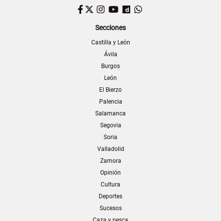
Facebook
Twitter
Instagram
YouTube
Dailymotion
WhatsApp
Secciones
Castilla y León
Ávila
Burgos
León
El Bierzo
Palencia
Salamanca
Segovia
Soria
Valladolid
Zamora
Opinión
Cultura
Deportes
Sucesos
Caza y pesca