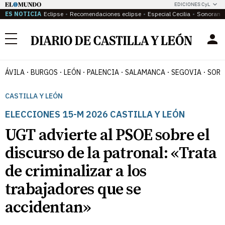
EDICIONES CyL
ES NOTICIA
Eclipse
Recomendaciones eclipse
Especial Cecilia
Sonoram
Menú
ÁVILA
BURGOS
LEÓN
PALENCIA
SALAMANCA
SEGOVIA
SORI
CASTILLA Y LEÓN
ELECCIONES 15-M 2026 CASTILLA Y LEÓN
UGT advierte al PSOE sobre el
discurso de la patronal: «Trata
de criminalizar a los
trabajadores que se
accidentan»