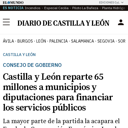
EDICIONES CyL
ES NOTICIA
Incendios
Especial Cecilia
Piloto La Bañeza
Planta Hidrógen
Menú
ÁVILA
BURGOS
LEÓN
PALENCIA
SALAMANCA
SEGOVIA
SORI
CASTILLA Y LEÓN
CONSEJO DE GOBIERNO
Castilla y León reparte 65
millones a municipios y
diputaciones para financiar
los servicios públicos
La mayor parte de la partida la acapara el