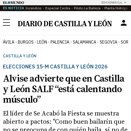
EDICIONES CyL
ES NOTICIA
Incendios
Especial Cecilia
Piloto La Bañeza
Planta Hidrógen
Menú
ÁVILA
BURGOS
LEÓN
PALENCIA
SALAMANCA
SEGOVIA
SORI
CASTILLA Y LEÓN
ELECCIONES 15-M CASTILLA Y LEÓN 2026
Alvise advierte que en Castilla
y León SALF “está calentando
músculo”
El líder de Se Acabó la Fiesta se muestra
abierto a pactos: "Como buen bailarín que
no se preocupa de con quién baila, si no de