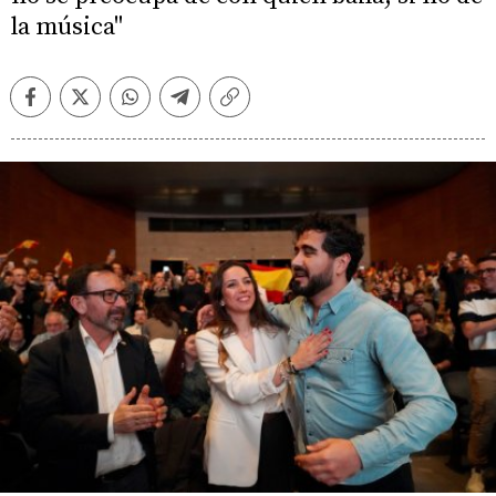
la música"
Facebook
Twitter
Whatsapp
Telegram
Copiar
enlace