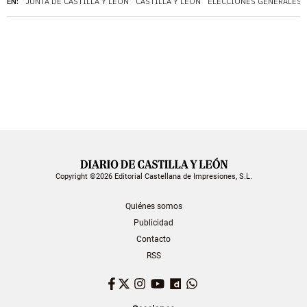
EN:
JUNTA DE CASTILLA Y LEÓN
CASTILLA Y LEÓN
ELECCIONES GENERALES
Copyright ©2026 Editorial Castellana de Impresiones, S.L.
Quiénes somos
Publicidad
Contacto
RSS
Facebook
Twitter
Instagram
YouTube
Dailymotion
WhatsApp