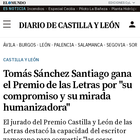
EDICIONES CyL
ES NOTICIA
Incendios
Especial Cecilia
Piloto La Bañeza
Planta Hidrógen
Menú
ÁVILA
BURGOS
LEÓN
PALENCIA
SALAMANCA
SEGOVIA
SORI
CASTILLA Y LEÓN
Tomás Sánchez Santiago gana
el Premio de las Letras por "su
compromiso y su mirada
humanizadora"
El jurado del Premio Castilla y León de las
Letras destacó la capacidad del escritor
zamorano para convertir "las cosas