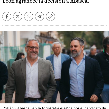
León agradece la decisión a Abascal
Facebook
Twitter
Whatsapp
Telegram
Copiar
enlace
Pollán y Abascal, en la fotografía elegida por el candidato de