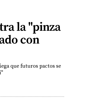
tra la "pinza
tado con
niega que futuros pactos se
í"