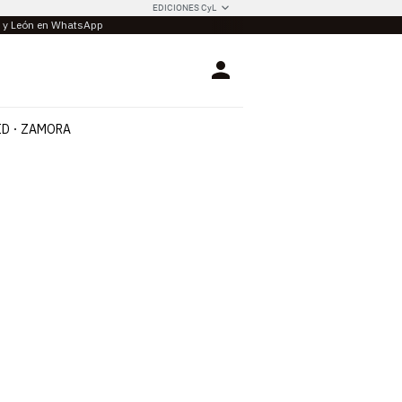
EDICIONES CyL
la y León en WhatsApp
Login
ID
ZAMORA