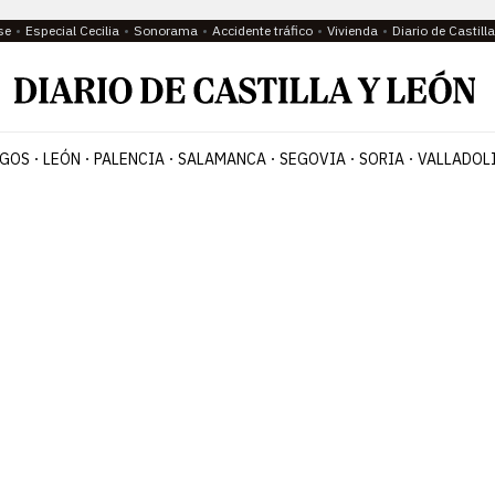
se
Especial Cecilia
Sonorama
Accidente tráfico
Vivienda
Diario de Castil
GOS
LEÓN
PALENCIA
SALAMANCA
SEGOVIA
SORIA
VALLADOL