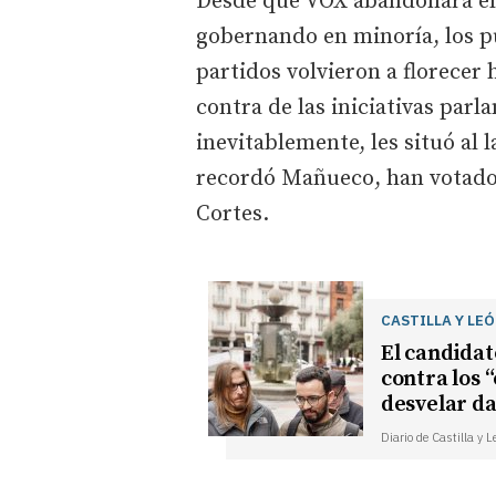
Desde que VOX abandonara el
gobernando en minoría, los 
partidos volvieron a florecer h
contra de las iniciativas parla
inevitablemente, les situó al 
recordó Mañueco, han votado V
Cortes.
CASTILLA Y LE
El candida
contra los 
desvelar da
Diario de Castilla y 